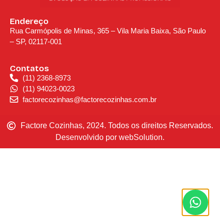
Endereço
Rua Carmópolis de Minas, 365 – Vila Maria Baixa, São Paulo
– SP, 02117-001
Contatos
(11) 2368-8973
(11) 94023-0023
factorecozinhas@factorecozinhas.com.br
Factore Cozinhas, 2024. Todos os direitos Reservados.
Desenvolvido por webSolution.